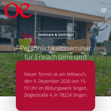
Skip
Men
to
main
content
Seminare & Vorträge
Persönlichkeitsseminar
für Erwachsene und
Jugendliche – Nutze dein
Potential
Neuer Termin ist am Mittwoch,
den 9. Dezember 2026 von 15-
19 Uhr im Bildungswerk Singen,
Zelglestraße 4, in 78224 Singen.